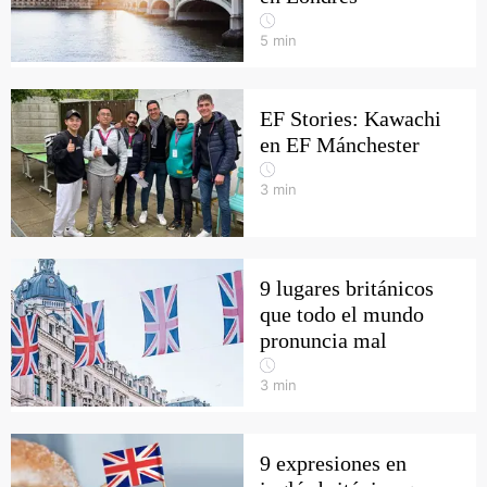
5
min
EF Stories: Kawachi
en EF Mánchester
3
min
9 lugares británicos
que todo el mundo
pronuncia mal
3
min
9 expresiones en