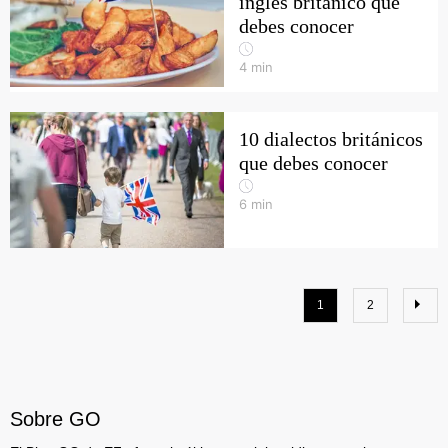
inglés británico que
debes conocer
4
min
10 dialectos británicos
que debes conocer
6
min
1
2
Sobre GO