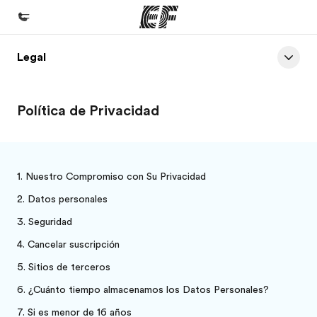
Legal
Inicio
Bienvenido a EF
Política de Privacidad
Programas
Ver todo lo que hacemos
Oficinas
Nuestro Compromiso con Su Privacidad
Encuentra una oficina
Datos personales
Sobre nosotros
Seguridad
Quiénes somos
Cancelar suscripción
Sitios de terceros
Trabajos
¿Cuánto tiempo almacenamos los Datos Personales?
Únete al equipo
Si es menor de 16 años