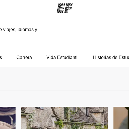
e viajes, idiomas y
F
mas
Oficinas
Sobre
ue hacemos
Encuentra una oficina
Quié
s
Carrera
Vida Estudiantil
Historias de Estu