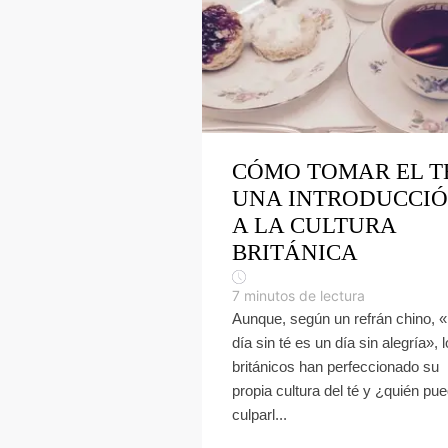
CÓMO TOMAR EL T
UNA INTRODUCCI
A LA CULTURA
BRITÁNICA
7
minutos de lectura
Aunque, según un refrán chino, 
día sin té es un día sin alegría», 
británicos han perfeccionado su
propia cultura del té y ¿quién pu
culparl...