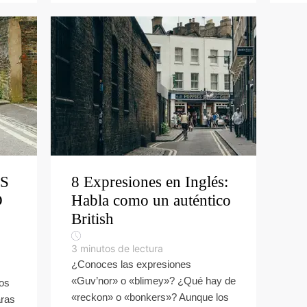
ÉS
8 Expresiones en Inglés:
O
Habla como un auténtico
British
3
minutos de lectura
¿Conoces las expresiones
«Guv’nor» o «blimey»? ¿Qué hay de
Los
«reckon» o «bonkers»? Aunque los
aras