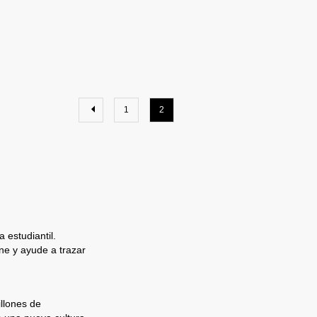
1
2
 estudiantil.
e y ayude a trazar
llones de