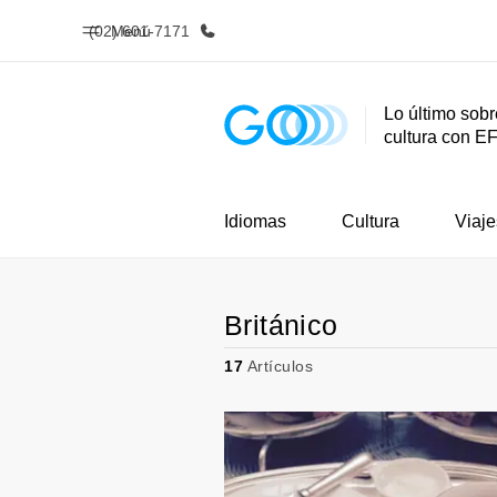
(02) 601-7171
Menú
Lo último sobr
cultura con E
Inicio
Progra
Bienvenido a EF
Ver todo lo q
Idiomas
Cultura
Viaje
Británico
17
Artículos