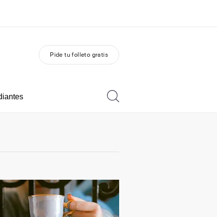
Pide tu folleto gratis
 nosotros
Trabajos
nes somos
Únete al equipo
diantes