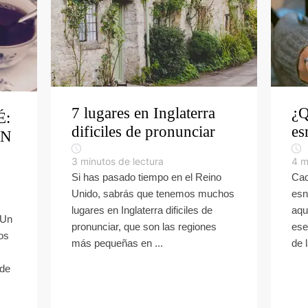
7 lugares en Inglaterra
¿Q
É:
dificiles de pronunciar
es
ÓN
3
minutos de lectura
4
m
Si has pasado tiempo en el Reino
Cad
Unido, sabrás que tenemos muchos
esn
lugares en Inglaterra dificiles de
aqu
«Un
pronunciar, que son las regiones
ese
los
más pequeñas en ...
de 
ede