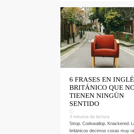
6 FRASES EN INGL
BRITÁNICO QUE N
TIENEN NINGÚN
SENTIDO
3
minutos de lectura
Strop. Codswallop. Knackered. 
británicos decimos cosas muy r