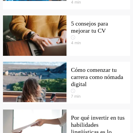
4
min
5 consejos para
mejorar tu CV
4
min
Cómo comenzar tu
carrera como nómada
digital
7
min
Por qué invertir en tus
habilidades
lingüísticas es lo