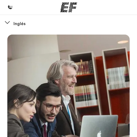
Inglés
Inicio
Bienvenido a EF
Programas
Ver todo lo que hacemos
Oficinas
Encuentra una oficina
Sobre nosotros
Quiénes somos
Trabajos
Únete al equipo