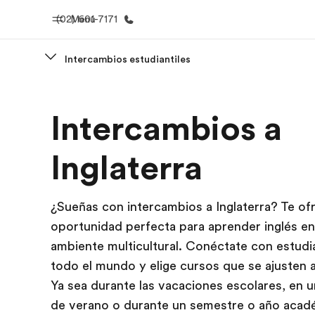
(02) 601-7171
Menú
Intercambios estudiantiles
Inicio
Progra
Intercambios a
Bienvenido a EF
Ver todo lo q
Inglaterra
¿Sueñas con intercambios a Inglaterra? Te of
oportunidad perfecta para aprender inglés en
ambiente multicultural. Conéctate con estudi
todo el mundo y elige cursos que se ajusten a
Ya sea durante las vacaciones escolares, en 
de verano o durante un semestre o año acad