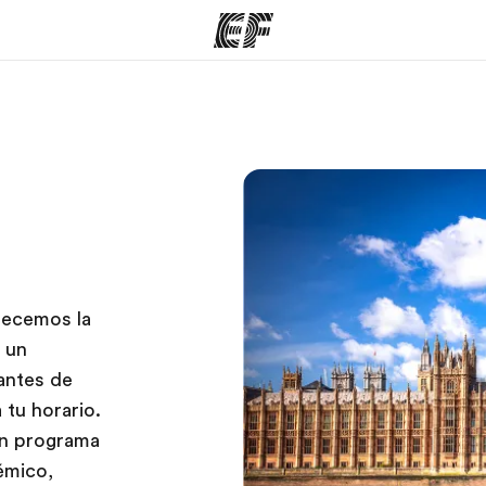
mas
Oficinas
Sobre
ue hacemos
Encuentra una oficina
Quié
recemos la
 un
antes de
 tu horario.
un programa
émico,