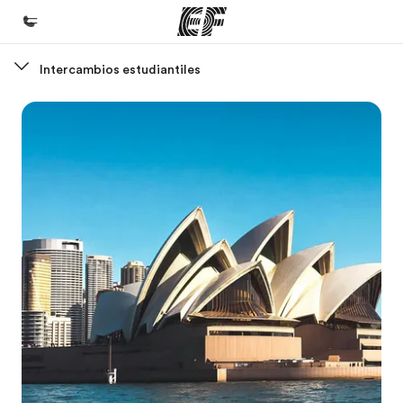
Intercambios estudiantiles
Inicio
Bienvenido a EF
Programas
Ver todo lo que hacemos
Oficinas
Encuentra una oficina
Sobre nosotros
Quiénes somos
Trabajos
Únete al equipo