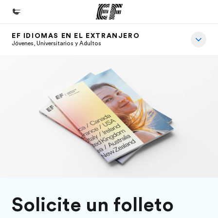
EF IDIOMAS EN EL EXTRANJERO
Inicio
Jóvenes, Universitarios y Adultos
Bienvenido a EF
Programas
Ver todo lo que hacemos
Oficinas
Encuentra una oficina
Sobre nosotros
Quiénes somos
Trabajos
Solicite un folleto
Únete al equipo