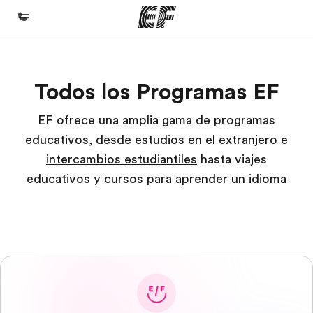
Inicio
Todos los Programas EF
Bienvenido a EF
Programas
EF ofrece una amplia gama de programas
educativos, desde
estudios en el extranjero
e
Ver todo lo que hacemos
intercambios estudiantiles
hasta viajes
Oficinas
educativos y
cursos para aprender un idioma
Encuentra una oficina
Sobre nosotros
Quiénes somos
Trabajos
Únete al equipo