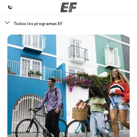
Todos los programas EF
Inicio
Bienvenido a EF
Programas
Ver todo lo que hacemos
Oficinas
Encuentra una oficina
Sobre nosotros
Quiénes somos
Trabajos
Únete al equipo