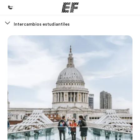
Intercambios estudiantiles
Inicio
Bienvenido a EF
Programas
Ver todo lo que hacemos
Oficinas
Encuentra una oficina
Sobre nosotros
Quiénes somos
Trabajos
Únete al equipo