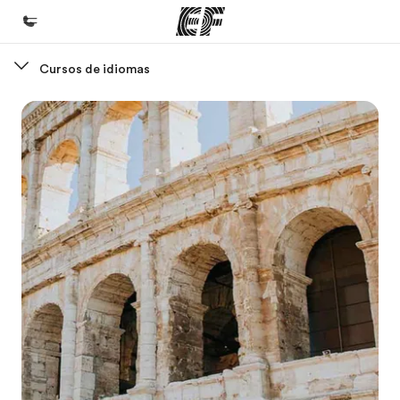
Cursos de idiomas
Inicio
Bienvenido a EF
Programas
Ver todo lo que hacemos
Oficinas
Encuentra una oficina
Sobre nosotros
Quiénes somos
Trabajos
Únete al equipo