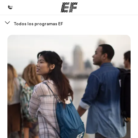
Todos los programas EF
Inicio
Bienvenido a EF
Programas
Ver todo lo que hacemos
Oficinas
Encuentra una oficina
Sobre nosotros
Quiénes somos
Trabajos
Únete al equipo