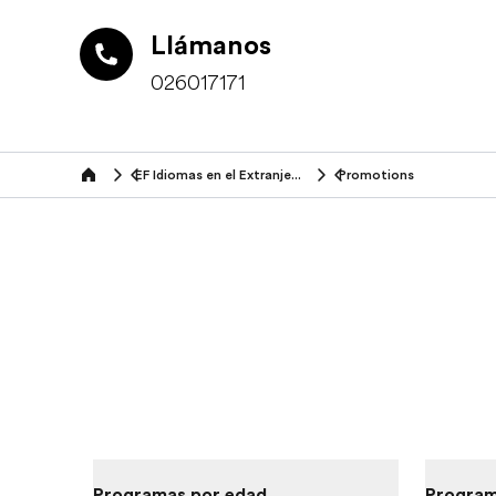
Llámanos
026017171
EF Idiomas en el Extranjero (16+ años)
Promotions
Home
Programas por edad
Program