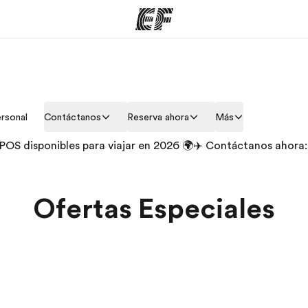
mas
Oficinas
Sobre
rsonal
Contáctanos
Reserva ahora
Más
ue hacemos
Encuentra una oficina
Quié
S disponibles para viajar en 2026 🌍✈️ Contáctanos ahora
Ofertas Especiales