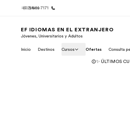
(02) 601-7171
Menú
EF IDIOMAS EN EL EXTRANJERO
Jóvenes, Universitarios y Adultos
Inicio
Progra
Inicio
Destinos
Cursos
Ofertas
Consulta pe
Bienvenido a EF
Ver todo lo q
✨ ÚLTIMOS CUPO