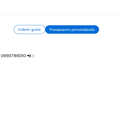
Folleto gratis
Presupuesto personalizado
 nosotros
Trabajos
nes somos
Únete al equipo
: 0959786010 📲