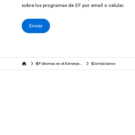
sobre los programas de EF por email o celular.
Enviar
EF Idiomas en el Extranjero (16+ años)
Contáctanos
Home