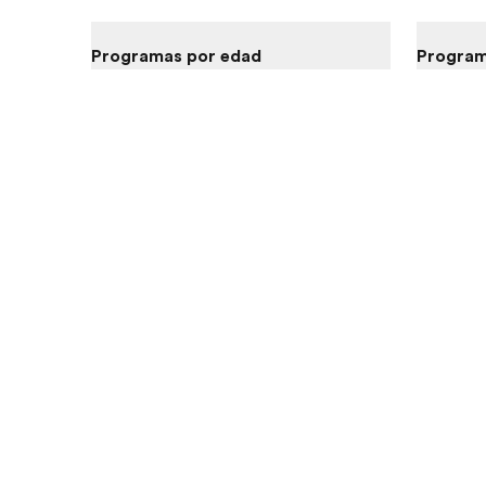
Programas por edad
Program
14-16 años
Intercamb
16-18 años
Cursos de
18-25 años
Cursos de
25+ años
Cursos de 
50+ años
Intercamb
Empresas y gobiernos
Estudiar e
Todas las edades
Intercamb
Cursos de 
Cursos de
Aprender 