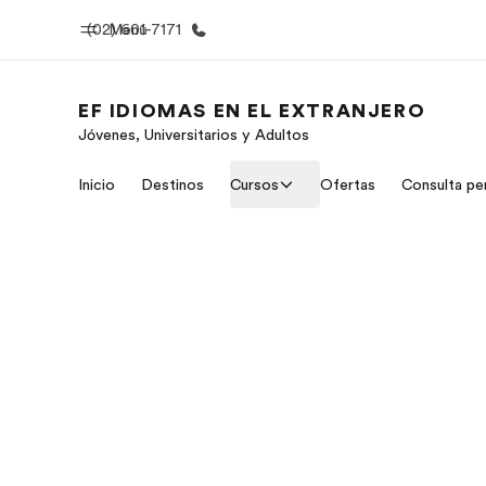
(02) 601-7171
Menú
EF IDIOMAS EN EL EXTRANJERO
Jóvenes, Universitarios y Adultos
Inicio
Progra
Inicio
Destinos
Cursos
Ofertas
Consulta pe
Bienvenido a EF
Ver todo lo q