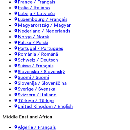
France / Français
Italia / Italiano
Latvija / Latviešu
Luxembourg / Français
Magyarország / Magyar
Nederland / Nederlands
Norge / Norsk
Polska / Polski
Portugal / Português
România / Română
Schweiz / Deutsch
Suisse / Français
Slovensko / Slovenský
Suomi / Suomi
Slovenija / Slovenščina
Sverige / Svenska
Svizzera / Italiano
Türkiye / Türkçe
United Kingdom / English
Middle East and Africa
Algérie / Français