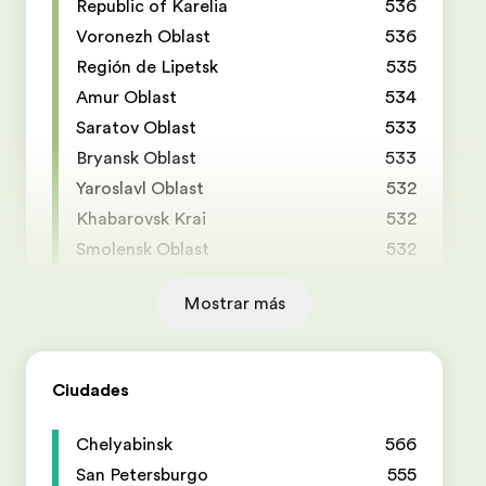
Republic of Karelia
536
Voronezh Oblast
536
Región de Lipetsk
535
Amur Oblast
534
Saratov Oblast
533
Bryansk Oblast
533
Yaroslavl Oblast
532
Khabarovsk Krai
532
Smolensk Oblast
532
Mostrar más
Ciudades
Chelyabinsk
566
San Petersburgo
555