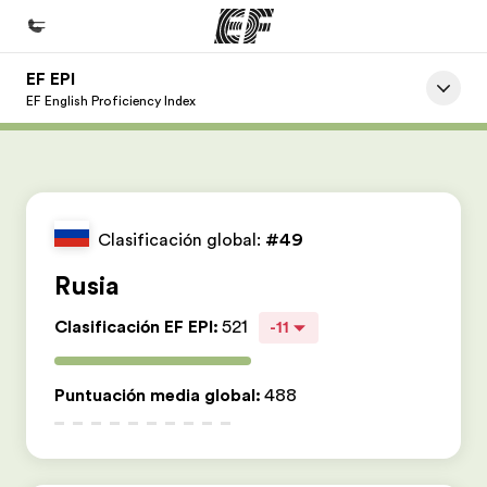
EF EPI
Inicio
EF English Proficiency Index
Bienvenido a EF
Programas
Ver todo lo que hacemos
Clasificación global:
#49
Oficinas
Rusia
Encuentra una oficina
Clasificación EF EPI
:
521
-11
Sobre nosotros
Quiénes somos
Puntuación media global
:
488
Trabajos
Únete al equipo