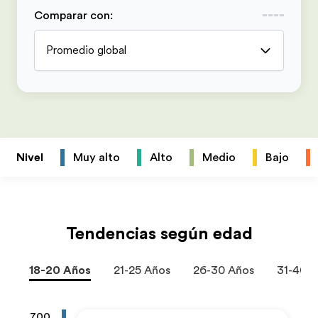
Comparar con
:
Promedio global
Nivel
Muy alto
Alto
Medio
Bajo
Tendencias según edad
18-20 Años
21-25 Años
26-30 Años
31-40 
700