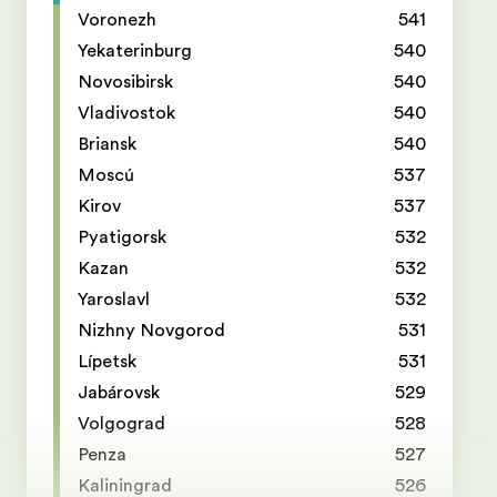
Voronezh
541
Yekaterinburg
540
Novosibirsk
540
Vladivostok
540
Briansk
540
Moscú
537
Kirov
537
Pyatigorsk
532
Kazan
532
Yaroslavl
532
Nizhny Novgorod
531
Lípetsk
531
Jabárovsk
529
Volgograd
528
Penza
527
Kaliningrad
526