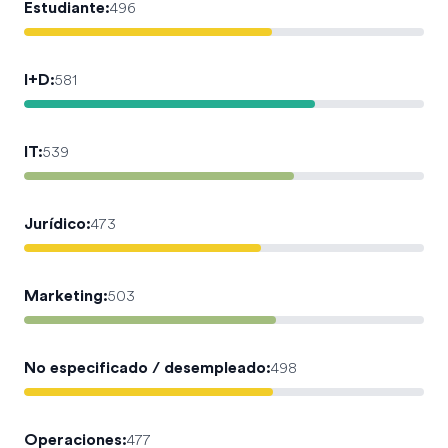
Estudiante
:
496
I+D
:
581
IT
:
539
Jurídico
:
473
Marketing
:
503
No especificado / desempleado
:
498
Operaciones
:
477