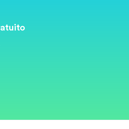
atuito
y