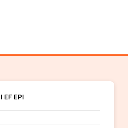
 nosotros
Trabajos
nes somos
Únete al equipo
l EF EPI