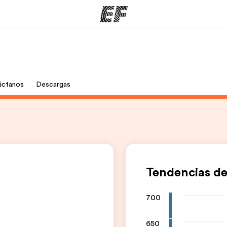
mas
Oficinas
Sobre
áctanos
Descargas
ue hacemos
Encuentra una oficina
Quié
Tendencias de
700
650