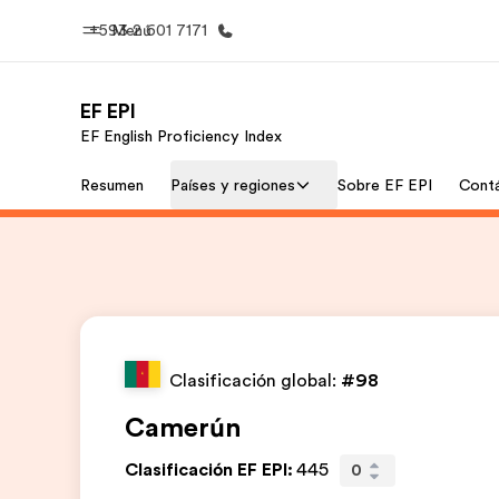
+593 2 601 7171
Menú
EF EPI
EF English Proficiency Index
Inicio
Progra
Resumen
Países y regiones
Sobre EF EPI
Cont
Bienvenido a EF
Ver todo lo q
Clasificación global:
#98
Camerún
Clasificación EF EPI
:
445
0