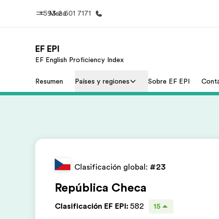
+593 2 601 7171
Menú
EF EPI
EF English Proficiency Index
Inicio
Progra
Resumen
Países y regiones
Sobre EF EPI
Cont
Bienvenido a EF
Ver todo lo q
Clasificación global:
#23
República Checa
Clasificación EF EPI
:
582
15