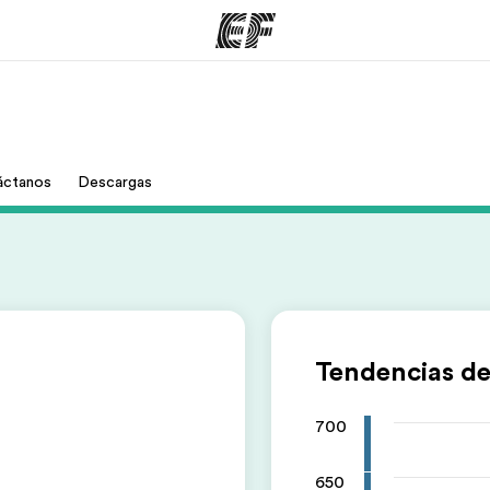
mas
Oficinas
Sobre
áctanos
Descargas
ue hacemos
Encuentra una oficina
Quié
Tendencias de
700
650