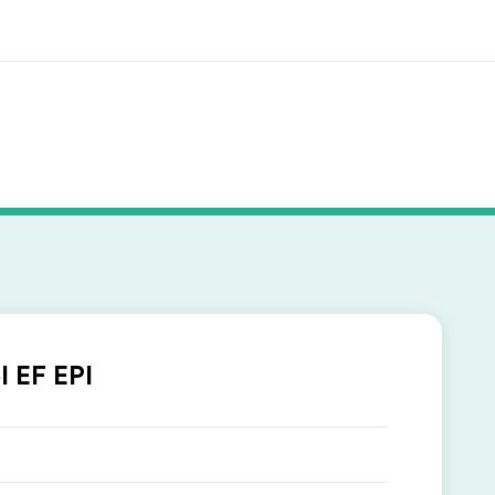
 nosotros
Trabajos
nes somos
Únete al equipo
l EF EPI