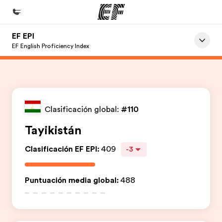
EF EPI
Inicio
EF English Proficiency Index
Bienvenido a EF
Programas
Ver todo lo que hacemos
Clasificación global:
#110
Oficinas
Tayikistán
Encuentra una oficina
Clasificación EF EPI
:
409
-3
Sobre nosotros
Quiénes somos
Puntuación media global
:
488
Trabajos
Únete al equipo