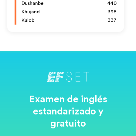
Dushanbe
440
Khujand
398
Kulob
337
Examen de inglés
estandarizado y
gratuito