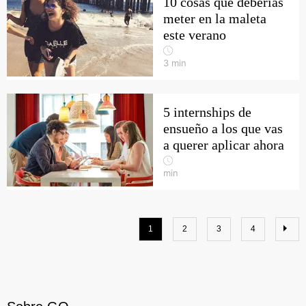
10 cosas que deberías
meter en la maleta
este verano
3
min
5 internships de
ensueño a los que vas
a querer aplicar ahora
min
1
2
3
4