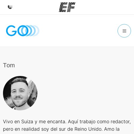
Inicio
Bienvenido a EF
Programas
Ver todo lo que hacemos
Тom
Oficinas
Encuentra una oficina
Sobre nosotros
Quiénes somos
Trabajos
Vivo en Suiza y me encanta. Aquí trabajo como redactor,
Únete al equipo
pero en realidad soy del sur de Reino Unido. Amo la