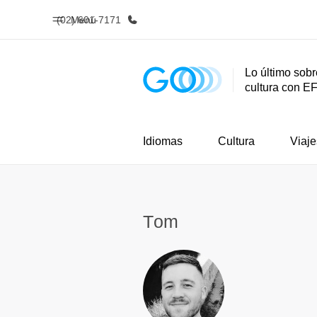
(02) 601-7171
Menú
Lo último sobr
cultura con E
Inicio
Progra
Bienvenido a EF
Ver todo lo q
Idiomas
Cultura
Viaje
Тom