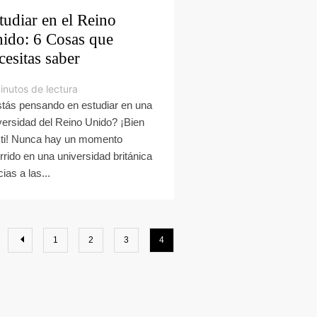
tudiar en el Reino
ido: 6 Cosas que
cesitas saber
inutos de lectura
tás pensando en estudiar en una
versidad del Reino Unido? ¡Bien
 ti! Nunca hay un momento
rrido en una universidad británica
ias a las...
1
2
3
4