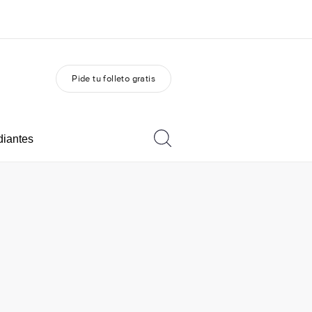
Pide tu folleto gratis
 nosotros
Trabajos
nes somos
Únete al equipo
diantes