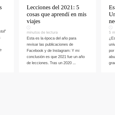
s
Lecciones del 2021: 5
Es
cosas que aprendí en mis
Un
viajes
ne
tol”
minutos de lectura
5
m
s
Esta es la época del año para
¿Es
revisar las publicaciones de
uni
e
Facebook y de Instagram: Y mi
por
conclusión es que 2021 fue un año
abu
de lecciones. Tras un 2020 ...
grac