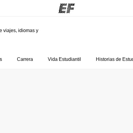
e viajes, idiomas y
F
mas
Oficinas
Sobre
ue hacemos
Encuentra una oficina
Quié
s
Carrera
Vida Estudiantil
Historias de Estu