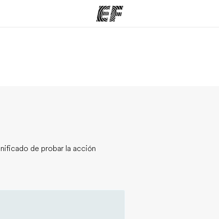
mas
Oficinas
Sobre
ue hacemos
Encuentra una oficina
Quié
gnificado de probar la acción