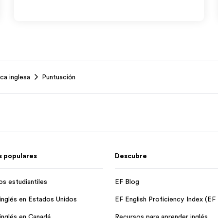
ca inglesa
Puntuación
 populares
Descubre
os estudiantiles
EF Blog
inglés en Estados Unidos
EF English Proficiency Index (EF
inglés en Canadá
Recursos para aprender inglés