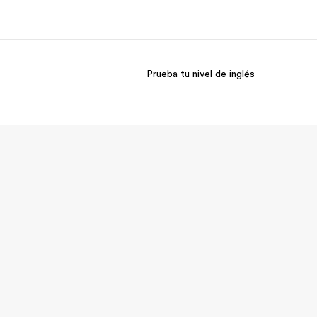
Prueba tu nivel de inglés
 nosotros
Trabajos
nes somos
Únete al equipo