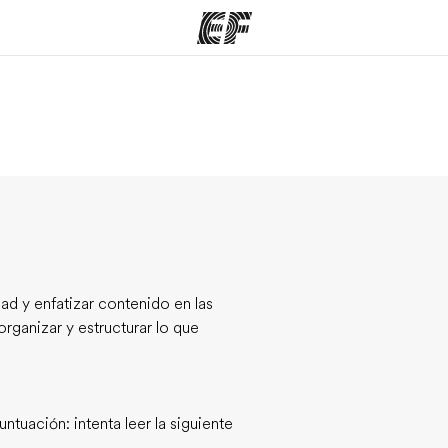
mas
Oficinas
Sobre
ue hacemos
Encuentra una oficina
Quié
dad y enfatizar contenido en las
rganizar y estructurar lo que
ntuación: intenta leer la siguiente