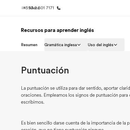
+593 2 601 7171
Menú
Recursos para aprender inglés
Inicio
Progra
Resumen
Gramática inglesa
Uso del inglés
Bienvenido a EF
Ver todo lo q
Puntuación
La puntuación se utiliza para dar sentido, aportar clari
oraciones. Empleamos los signos de puntuación para o
escribimos.
Es bien sencillo darse cuenta de la importancia de la pu