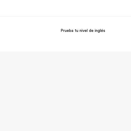
Prueba tu nivel de inglés
 nosotros
Trabajos
nes somos
Únete al equipo