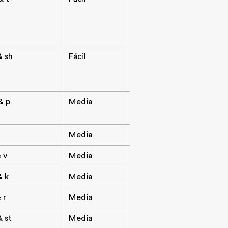
& sh
Fácil
& p
Media
Media
& v
Media
& k
Media
& r
Media
& st
Media