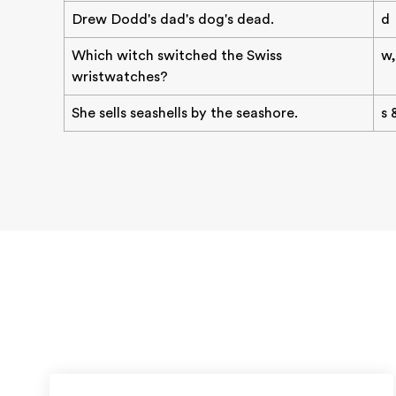
Drew Dodd's dad's dog's dead.
d
Which witch switched the Swiss
w,
wristwatches?
She sells seashells by the seashore.
s 