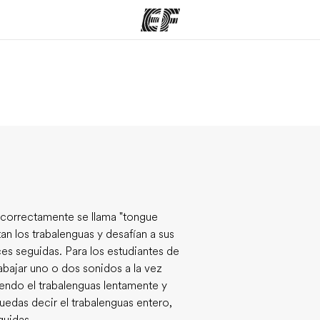
mas
Oficinas
Sobre
ue hacemos
Encuentra una oficina
Quié
r correctamente se llama "tongue
tan los trabalenguas y desafían a sus
es seguidas. Para los estudiantes de
rabajar uno o dos sonidos a la vez
endo el trabalenguas lentamente y
edas decir el trabalenguas entero,