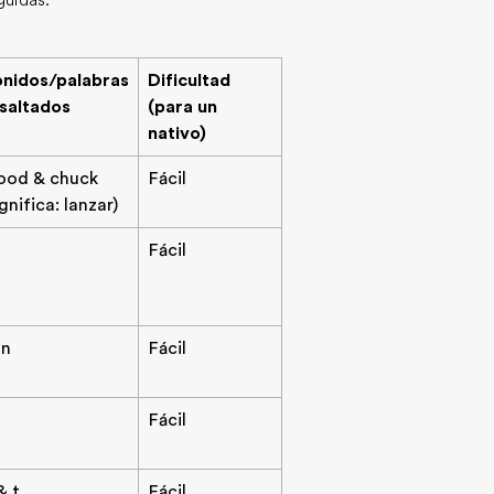
guidas.
nidos/palabras
Dificultad
saltados
(para un
nativo)
ood & chuck
Fácil
ignifica: lanzar)
Fácil
an
Fácil
Fácil
& t
Fácil