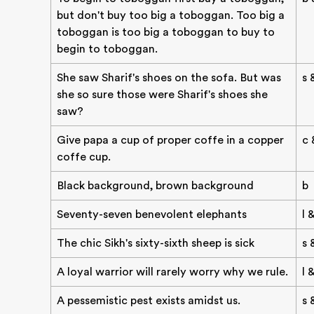
but don't buy too big a toboggan. Too big a
toboggan is too big a toboggan to buy to
begin to toboggan.
She saw Sharif's shoes on the sofa. But was
s 
she so sure those were Sharif's shoes she
saw?
Give papa a cup of proper coffe in a copper
c 
coffe cup.
Black background, brown background
b
Seventy-seven benevolent elephants
l 
The chic Sikh's sixty-sixth sheep is sick
s 
A loyal warrior will rarely worry why we rule.
l 
A pessemistic pest exists amidst us.
s 