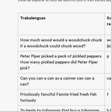
trata de superar el reto de decirlo dos o tres veces se
Trabalenguas
So
re
How much wood would a woodchuck chuck
w
if a woodchuck could chuck wood?
(s
Peter Piper picked a peck of pickled peppers.
p
How many pickled peppers did Peter Piper
pick?
Can you can a can as a canner can can a
c
can?
Frivolously fanciful Fannie fried fresh fish
f
furiously
To begin to toboggan first buy a toboggan,
b 