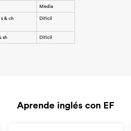
Media
 s & ch
Difícil
& sh
Difícil
Aprende inglés con EF