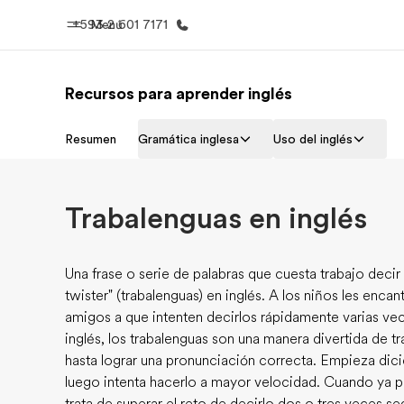
+593 2 601 7171
Menú
Recursos para aprender inglés
Inicio
Progra
Resumen
Gramática inglesa
Uso del inglés
Bienvenido a EF
Ver todo lo q
Trabalenguas en inglés
Una frase o serie de palabras que cuesta trabajo deci
twister" (trabalenguas) en inglés. A los niños les encan
amigos a que intenten decirlos rápidamente varias vec
inglés, los trabalenguas son una manera divertida de t
hasta lograr una pronunciación correcta. Empieza dici
luego intenta hacerlo a mayor velocidad. Cuando ya pu