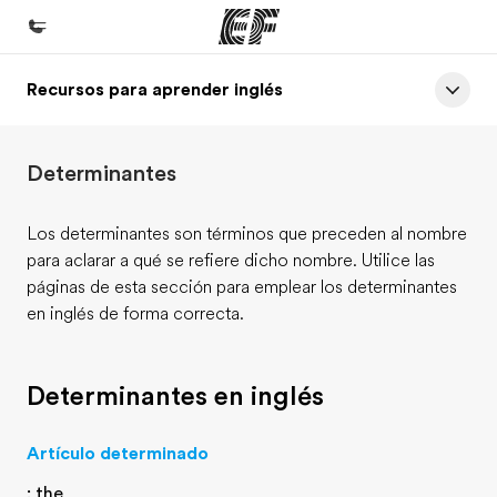
Recursos para aprender inglés
Inicio
Bienvenido a EF
Determinantes
Programas
Ver todo lo que hacemos
Los determinantes son términos que preceden al nombre
para aclarar a qué se refiere dicho nombre. Utilice las
Oficinas
páginas de esta sección para emplear los determinantes
Encuentra una oficina
en inglés de forma correcta.
Sobre nosotros
Quiénes somos
Determinantes en inglés
Trabajos
Artículo determinado
Únete al equipo
: the