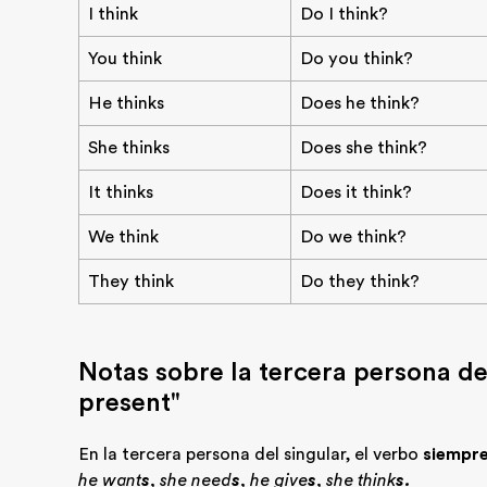
I think
Do I think?
You think
Do you think?
He thinks
Does he think?
She thinks
Does she think?
It thinks
Does it think?
We think
Do we think?
They think
Do they think?
Notas sobre la tercera persona de
present"
En la tercera persona del singular, el verbo
siempre
he want
s
, she need
s
, he give
s
, she think
s.