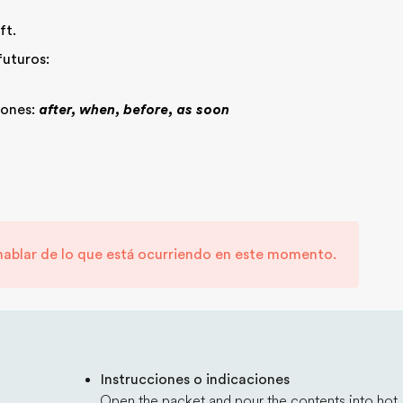
ft.
futuros:
iones:
after, when, before, as soon
a hablar de lo que está ocurriendo en este momento.
Instrucciones o indicaciones
Open the packet and pour the contents into hot