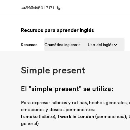
+593 2 601 7171
Menú
Recursos para aprender inglés
Inicio
Progra
Resumen
Gramática inglesa
Uso del inglés
Bienvenido a EF
Ver todo lo q
Simple present
El "simple present" se utiliza:
Para expresar hábitos y rutinas, hechos generales, 
emociones y deseos permanentes:
I smoke
(hábito);
I work in London
(permanencia);
general)