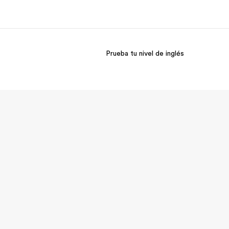
Prueba tu nivel de inglés
 nosotros
Trabajos
nes somos
Únete al equipo