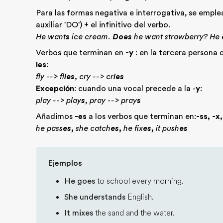
Para las formas negativa e interrogativa, se empl
auxiliar 'DO') + el infinitivo del verbo.
He want
s
ice cream.
Does
he want strawberry? He
Verbos que terminan en
-y
: en la tercera persona d
ies
:
fly --> fl
ies
, cry --> cr
ies
Excepción
: cuando una vocal precede a la -
y
:
play --> play
s
, pray --> pray
s
Añadimos
-es
a los verbos que terminan en:
-ss, -x
he pass
es,
she catch
es,
he fix
es,
it push
es
Ejemplos
He goes
to school every morning.
She understands
English.
It mixes
the sand and the water.