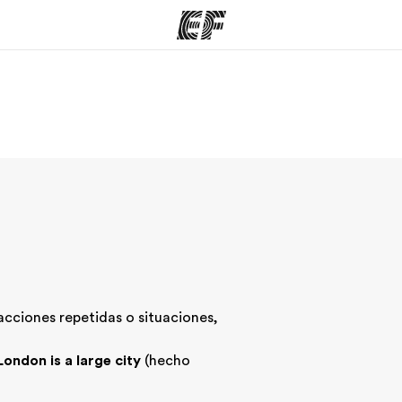
mas
Oficinas
Sobre
ue hacemos
Encuentra una oficina
Quié
acciones repetidas o situaciones,
London is a large city
(hecho