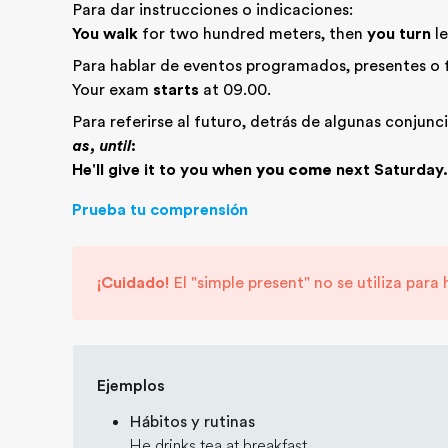
Para dar instrucciones o indicaciones:
You walk
for two hundred meters, then
you turn
le
Para hablar de eventos programados, presentes o 
Your exam
starts
at 09.00.
Para referirse al futuro, detrás de algunas conjunc
as, until
:
He'll give it to you when
you come
next Saturday.
Prueba tu comprensión
¡Cuidado!
El "simple present" no se utiliza par
Ejemplos
Hábitos y rutinas
He drinks tea at breakfast.