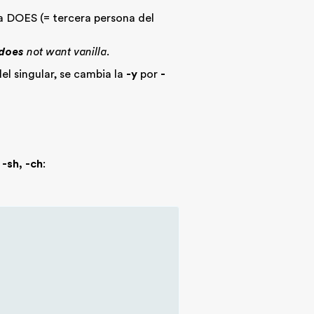
ea DOES (= tercera persona del
does
not want vanilla.
el singular, se cambia la
-y
por
-
, -sh, -ch
: