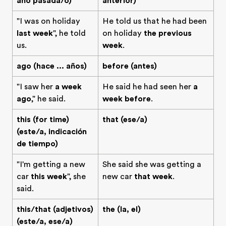
año pasada/o)
anterior)
"I was on holiday
He told us that he had been
last week
", he told
on holiday
the previous
us.
week
.
ago (hace ... años)
before (antes)
"I saw her
a week
He said he had seen her
a
ago
," he said.
week before
.
this (for time)
that (ese/a)
(este/a, indicación
de tiempo)
"I'm getting a new
She said she was getting a
car
this week
", she
new car
that week
.
said.
this/that (adjetivos)
the (la, el)
(este/a, ese/a)