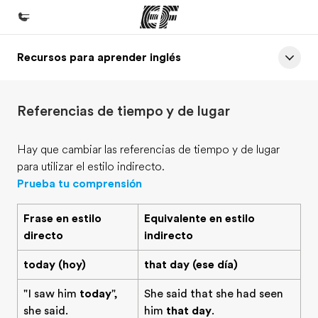
Recursos para aprender inglés
Inicio
Bienvenido a EF
Referencias de tiempo y de lugar
Programas
Ver todo lo que hacemos
Hay que cambiar las referencias de tiempo y de lugar
para utilizar el estilo indirecto.
Oficinas
Prueba tu comprensión
Encuentra una oficina
Frase en estilo
Equivalente en estilo
Sobre nosotros
directo
indirecto
Quiénes somos
today (hoy)
that day (ese día)
Trabajos
"I saw him
today
",
She said that she had seen
Únete al equipo
she said.
him
that day
.