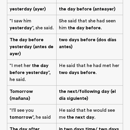
yesterday (ayer)
the day before (anteayer)
"I saw him
She said that she had seen
yesterday
", she said.
him
the day before
.
The day before
two days before (dos días
yesterday (antes de
antes)
ayer)
"I met her
the day
He said that he had met her
before yesterday
",
two days before
.
he said.
Tomorrow
the next/following day (el
(mañana)
día siguiente)
"I'll see you
He said that he would see
tomorrow
", he said
me
the next day
.
The day after
in two days time/ two days