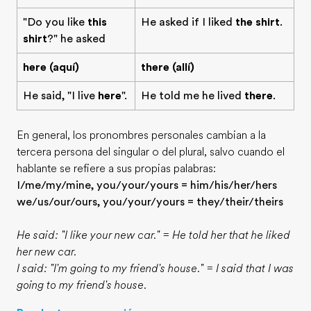
"Do you like
this
He asked if I liked
the shirt
.
shirt
?" he asked
here (aquí)
there (allí)
He said, "I live
here
".
He told me he lived
there
.
En general, los pronombres personales cambian a la
tercera persona del singular o del plural, salvo cuando el
hablante se refiere a sus propias palabras:
I/me/my/mine, you/your/yours = him/his/her/hers
we/us/our/ours, you/your/yours = they/their/theirs
He said: "I like your new car." = He told her that he liked
her new car.
I said: "I'm going to my friend's house." = I said that I was
going to my friend's house.