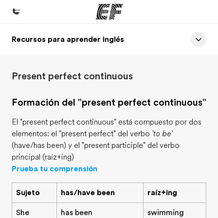
Recursos para aprender inglés
Inicio
Bienvenido a EF
Present perfect continuous
Programas
Ver todo lo que hacemos
Formación del "present perfect continuous"
Oficinas
El "present perfect continuous" está compuesto por dos
Encuentra una oficina
elementos: el "present perfect" del verbo
'to be'
(have/has been) y el "present participle" del verbo
Sobre nosotros
principal (raíz+ing)
Quiénes somos
Prueba tu comprensión
Trabajos
Sujeto
has/have been
raíz+ing
Únete al equipo
She
has been
swimming