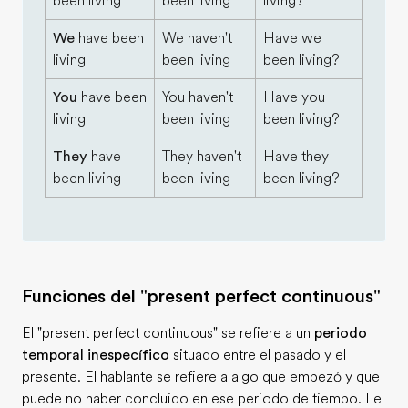
been living
been living
living?
We
have been
We haven't
Have we
living
been living
been living?
You
have been
You haven't
Have you
living
been living
been living?
They
have
They haven't
Have they
been living
been living
been living?
Funciones del "present perfect continuous"
El "present perfect continuous" se refiere a un
periodo
temporal inespecífico
situado entre el pasado y el
presente. El hablante se refiere a algo que empezó y que
puede no haber concluido en ese periodo de tiempo. Le