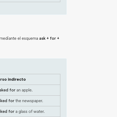
to mediante el esquema
ask + for +
rso indirecto
sked for
an apple.
sked for
the newspaper.
sked for
a glass of water.