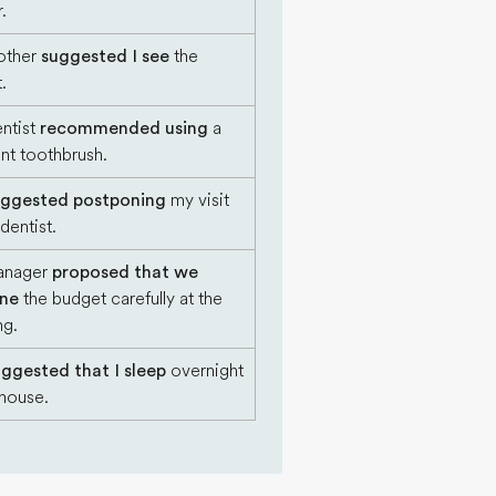
.
other
suggested I see
the
.
ntist
recommended using
a
ent toothbrush.
uggested postponing
my visit
dentist.
anager
proposed that we
ne
the budget carefully at the
ng.
ggested that I sleep
overnight
 house.