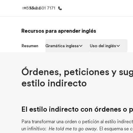
+593 2 601 7171
Menú
Recursos para aprender inglés
Inicio
Progra
Resumen
Gramática inglesa
Uso del inglés
Bienvenido a EF
Ver todo lo q
Órdenes, peticiones y su
estilo indirecto
El estilo indirecto con órdenes o 
Para transformar una orden o petición al estilo indirecto
un infinitivo:
He told me to go away.
El esquema se 