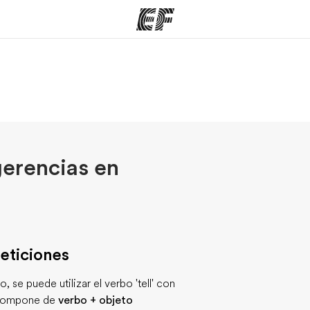
mas
Oficinas
Sobre
ue hacemos
Encuentra una oficina
Quié
gerencias en
peticiones
, se puede utilizar el verbo 'tell' con
compone de
verbo + objeto