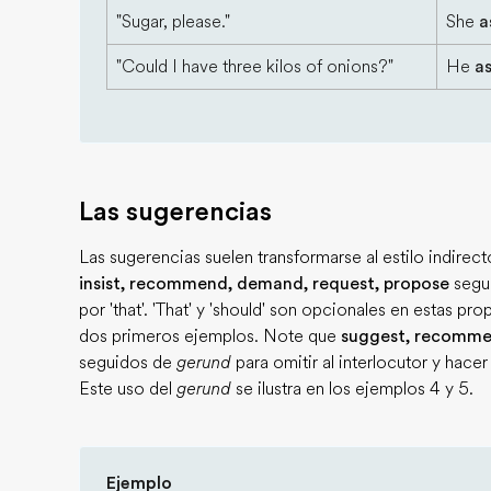
"Sugar, please."
She
a
"Could I have three kilos of onions?"
He
a
Las sugerencias
Las sugerencias suelen transformarse al estilo indire
insist, recommend, demand, request, propose
segui
por 'that'. 'That' y 'should' son opcionales en estas p
dos primeros ejemplos. Note que
suggest, recomme
seguidos de
gerund
para omitir al interlocutor y hace
Este uso del
gerund
se ilustra en los ejemplos 4 y 5.
Ejemplo