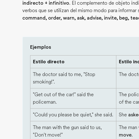
indirecto + infinitivo
. El complemento de objeto indir
verbos que se utilizan del mismo modo para informar 
command, order, warn, ask, advise, invite, beg, tea
Ejemplos
Estilo directo
Estilo in
The doctor said to me, "Stop
The doc
smoking!".
"Get out of the car!" said the
The pol
policeman.
of the car
"Could you please be quiet," she said.
She
aske
The man with the gun said to us,
The man 
"Don't move!"
move
.