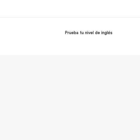
Prueba tu nivel de inglés
 nosotros
Trabajos
nes somos
Únete al equipo