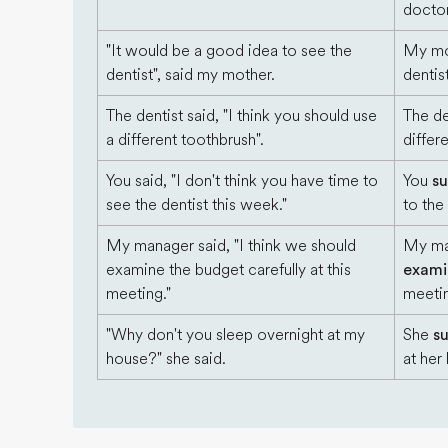
doctor
"It would be a good idea to see the
My m
dentist", said my mother.
dentist
The dentist said, "I think you should use
The de
a different toothbrush".
differ
You said, "I don't think you have time to
You
s
see the dentist this week."
to the 
My manager said, "I think we should
My m
examine the budget carefully at this
exami
meeting."
meeti
"Why don't you sleep overnight at my
She
su
house?" she said.
at her