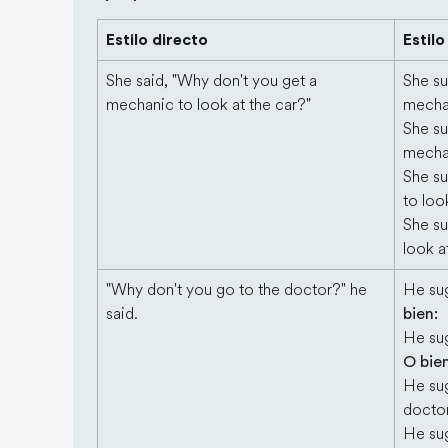
Estilo directo
Estilo
She said, "Why don't you get a
She s
mechanic to look at the car?"
mechan
She s
mechan
She s
to loo
She s
look a
"Why don't you go to the doctor?" he
He su
said.
bien:
He su
O bien
He su
docto
He su