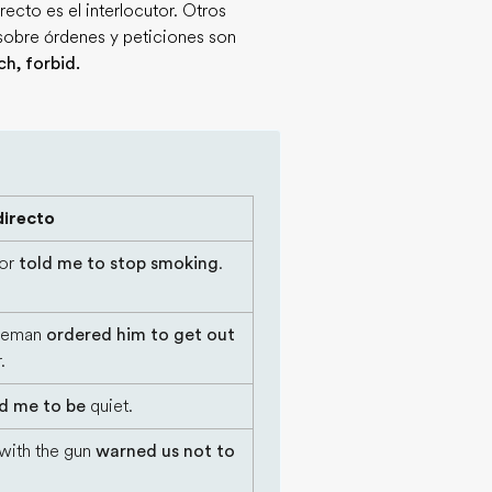
ecto es el interlocutor. Otros
sobre órdenes y peticiones son
ch, forbid.
directo
tor
told me to stop smoking
.
iceman
ordered him to get out
.
d me to be
quiet.
with the gun
warned us not to