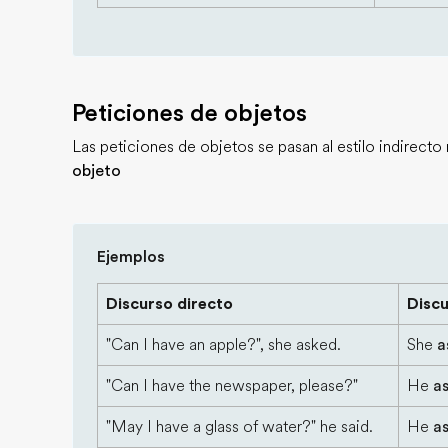
Peticiones de objetos
Las peticiones de objetos se pasan al estilo indirec
objeto
Ejemplos
Discurso directo
Discu
"Can I have an apple?", she asked.
She
a
"Can I have the newspaper, please?"
He
a
"May I have a glass of water?" he said.
He
a