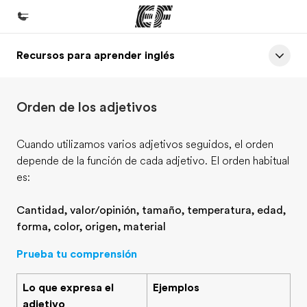
Recursos para aprender inglés
Inicio
Bienvenido a EF
Orden de los adjetivos
Programas
Ver todo lo que hacemos
Cuando utilizamos varios adjetivos seguidos, el orden
depende de la función de cada adjetivo. El orden habitual
Oficinas
es:
Encuentra una oficina
Cantidad, valor/opinión, tamaño, temperatura, edad,
Sobre nosotros
forma, color, origen, material
Quiénes somos
Prueba tu comprensión
Trabajos
Únete al equipo
Lo que expresa el
Ejemplos
adjetivo