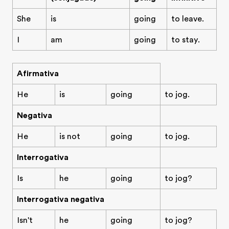
She
is
going
to leave.
I
am
going
to stay.
Afirmativa
He
is
going
to jog.
Negativa
He
is not
going
to jog.
Interrogativa
Is
he
going
to jog?
Interrogativa negativa
Isn't
he
going
to jog?