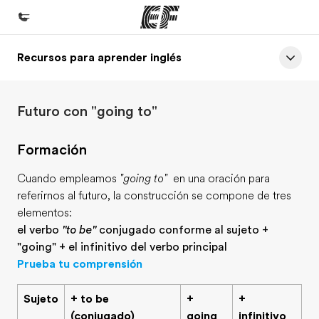
Recursos para aprender inglés
Inicio
Bienvenido a EF
Futuro con "going to"
Programas
Ver todo lo que hacemos
Formación
Oficinas
Cuando empleamos
"going to"
en una oración para
Encuentra una oficina
referirnos al futuro, la construcción se compone de tres
elementos:
Sobre nosotros
el verbo
"to be"
conjugado conforme al sujeto +
Quiénes somos
"going" + el infinitivo del verbo principal
Prueba tu comprensión
Trabajos
Únete al equipo
Sujeto
+ to be
+
+
(conjugado)
going
infinitivo