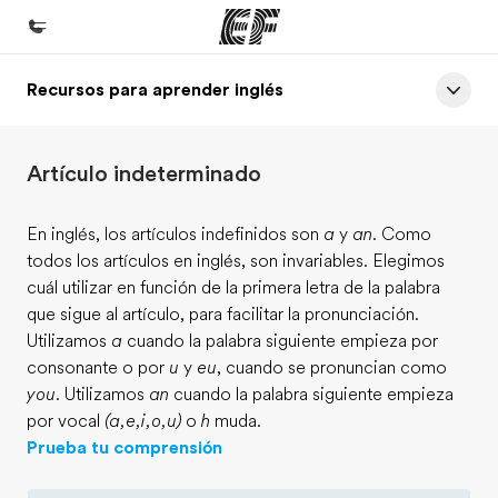
Recursos para aprender inglés
Inicio
Bienvenido a EF
Artículo indeterminado
Programas
Ver todo lo que hacemos
En inglés, los artículos indefinidos son
a
y
an
. Como
todos los artículos en inglés, son invariables. Elegimos
Oficinas
cuál utilizar en función de la primera letra de la palabra
Encuentra una oficina
que sigue al artículo, para facilitar la pronunciación.
Utilizamos
a
cuando la palabra siguiente empieza por
Sobre nosotros
consonante o por
u
y
eu
, cuando se pronuncian como
Quiénes somos
you
. Utilizamos
an
cuando la palabra siguiente empieza
por vocal
(a,e,i,o,u)
o
h
muda.
Trabajos
Prueba tu comprensión
Únete al equipo