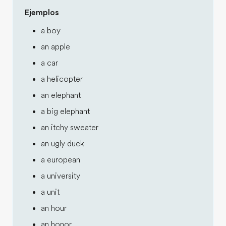
Ejemplos
a boy
an apple
a car
a helicopter
an elephant
a big elephant
an itchy sweater
an ugly duck
a european
a university
a unit
an hour
an honor