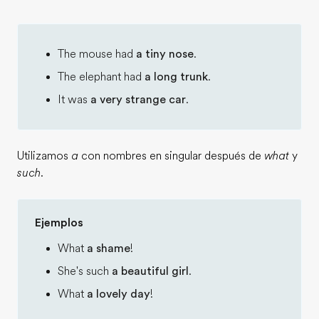
The mouse had
a tiny nose
.
The elephant had
a long trunk
.
It was
a very strange car
.
Utilizamos
a
con nombres en singular después de
what
y
such
.
Ejemplos
What
a shame
!
She's such
a beautiful girl
.
What
a lovely day
!