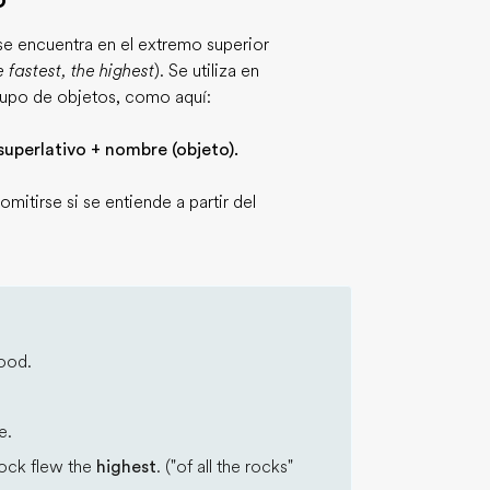
 se encuentra en el extremo superior
e fastest, the highest
). Se utiliza en
rupo de objetos, como aquí:
superlativo + nombre (objeto).
itirse si se entiende a partir del
ood.
e.
rock flew the
highest
. ("of all the rocks"