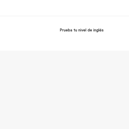
Prueba tu nivel de inglés
 nosotros
Trabajos
nes somos
Únete al equipo