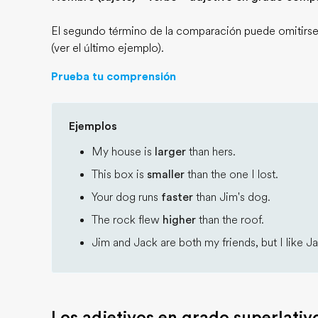
El segundo término de la comparación puede omitirse s
(ver el último ejemplo).
Prueba tu comprensión
Ejemplos
My house is
larger
than hers.
This box is
smaller
than the one I lost.
Your dog runs
faster
than Jim's dog.
The rock flew
higher
than the roof.
Jim and Jack are both my friends, but I like 
Los adjetivos en grado superlativ