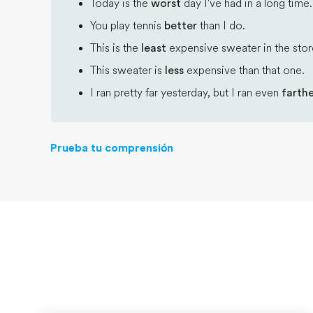
Today is the
worst
day I've had in a long time.
You play tennis
better
than I do.
This is the
least
expensive sweater in the stor
This sweater is
less
expensive than that one.
I ran pretty far yesterday, but I ran even
farth
Prueba tu comprensión