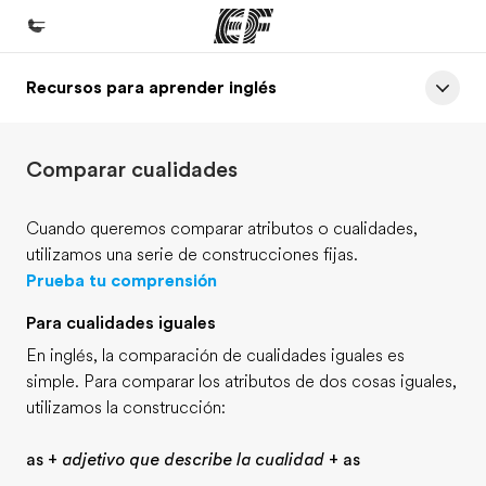
Recursos para aprender inglés
Inicio
Bienvenido a EF
Comparar cualidades
Programas
Ver todo lo que hacemos
Cuando queremos comparar atributos o cualidades,
utilizamos una serie de construcciones fijas.
Oficinas
Prueba tu comprensión
Encuentra una oficina
Para cualidades iguales
Sobre nosotros
En inglés, la comparación de cualidades iguales es
Quiénes somos
simple. Para comparar los atributos de dos cosas iguales,
utilizamos la construcción:
Trabajos
Únete al equipo
as +
adjetivo que describe la cualidad
+ as