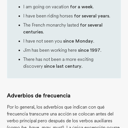
I am going on vacation
for a week
.
I have been riding horses
for several years
.
The French monarchy lasted
for several
centuries
.
I have not seen you
since Monday
.
Jim has been working here
since 1997
.
There has not been a more exciting
discovery
since last century
.
Adverbios de frecuencia
Por lo general, los adverbios que indican con qué
frecuencia transcurre una acción se colocan antes del
verbo principal pero después de los verbos auxiliares
(como
be, have, may, must
). La única excepción ocurre