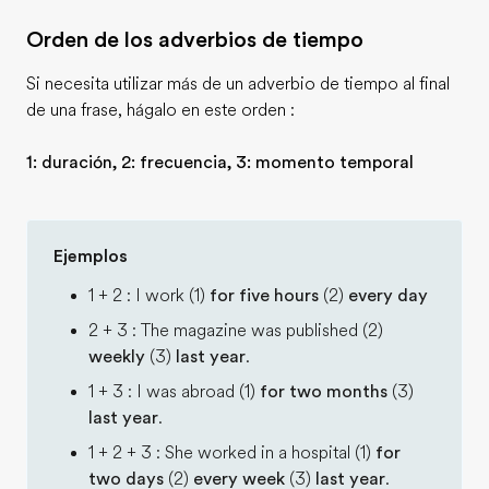
Orden de los adverbios de tiempo
Si necesita utilizar más de un adverbio de tiempo al final
de una frase, hágalo en este orden :
1: duración, 2: frecuencia, 3: momento temporal
Ejemplos
1 + 2 : I work (1)
for five hours
(2)
every day
2 + 3 : The magazine was published (2)
weekly
(3)
last year
.
1 + 3 : I was abroad (1)
for two months
(3)
last year
.
1 + 2 + 3 : She worked in a hospital (1)
for
two days
(2)
every week
(3)
last year
.