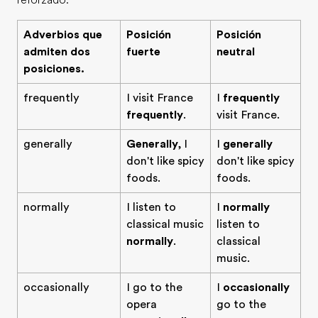
reforzado.
Adverbios que
Posición
Posición
admiten dos
fuerte
neutral
posiciones.
frequently
I visit France
I
frequently
frequently
.
visit France.
generally
Generally
, I
I
generally
don't like spicy
don't like spicy
foods.
foods.
normally
I listen to
I
normally
classical music
listen to
normally
.
classical
music.
occasionally
I go to the
I
occasionally
opera
go to the