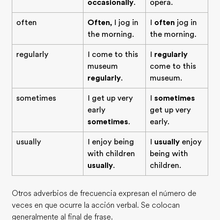
occasionally
.
opera.
often
Often
, I jog in
I
often
jog in
the morning.
the morning.
regularly
I come to this
I
regularly
museum
come to this
regularly
.
museum.
sometimes
I get up very
I
sometimes
early
get up very
sometimes
.
early.
usually
I enjoy being
I
usually
enjoy
with children
being with
usually
.
children.
Otros adverbios de frecuencia expresan el número de
veces en que ocurre la acción verbal. Se colocan
generalmente al final de frase.