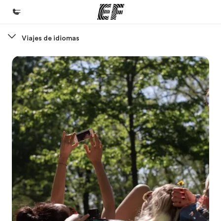
Viajes de idiomas
Inicio
Bienvenido a EF
Programas
Ver todo lo que hacemos
Oficinas
Encuentra una oficina
Sobre nosotros
Quiénes somos
Trabajos
Únete al equipo