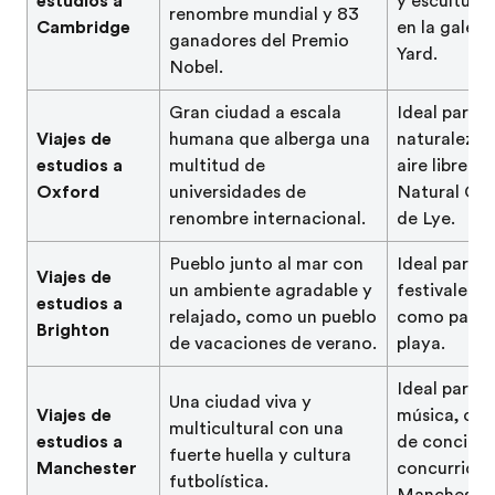
estudios a
y escultura
renombre mundial y 83
Cambridge
en la galerí
ganadores del Premio
Yard.
Nobel.
Gran ciudad a escala
Ideal para 
Viajes de
humana que alberga una
naturaleza, 
estudios a
multitud de
aire libre c
Oxford
universidades de
Natural CS L
renombre internacional.
de Lye.
Pueblo junto al mar con
Ideal para 
Viajes de
un ambiente agradable y
festivales y
estudios a
relajado, como un pueblo
como para 
Brighton
de vacaciones de verano.
playa.
Ideal para 
Una ciudad viva y
Viajes de
música, con 
multicultural con una
estudios a
de conciert
fuerte huella y cultura
Manchester
concurridas
futbolística.
Manchester