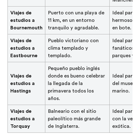
Viajes de
Puerto con una playa de
Ideal para 
estudios a
11 km, en un entorno
hermosos ja
Bournemouth
tranquilo y agradable.
en bote.
Viajes de
Pueblo victoriano con
Ideal para j
estudios a
clima templado y
fanáticos d
Eastbourne
templado.
parques y o
Pequeño pueblo inglés
Viajes de
donde es bueno celebrar
Ideal para la
estudios a
la llegada de la
del museo 
Hastings
primavera todos los
marino.
años.
Viajes de
Balneario con el sitio
Ideal para 
estudios a
paleolítico más grande
con la vege
Torquay
de Inglaterra.
exótica.