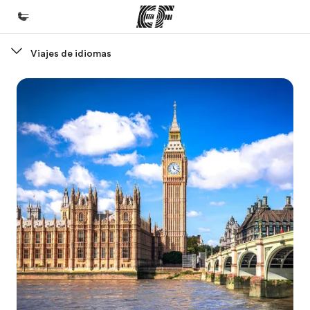
Viajes de idiomas
Inicio
Bienvenido a EF
Programas
Ver todo lo que hacemos
Oficinas
Encuentra una oficina
Sobre nosotros
Quiénes somos
Trabajos
Únete al equipo