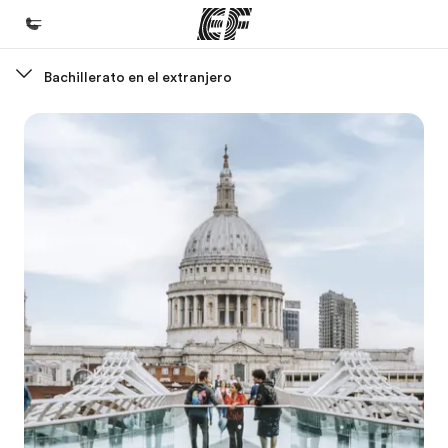
Bachillerato en el extranjero
Inicio
Bienvenido a EF
Programas
Ver todo lo que hacemos
Oficinas
Encuentra una oficina
Sobre nosotros
Quiénes somos
Trabajos
Únete al equipo