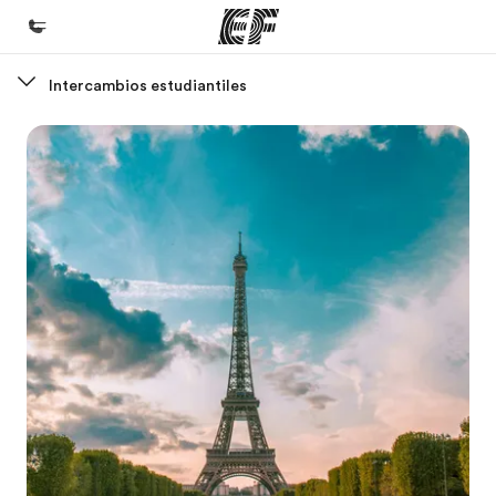
Intercambios estudiantiles
Inicio
Bienvenido a EF
Programas
Ver todo lo que hacemos
Oficinas
Encuentra una oficina
Sobre nosotros
Quiénes somos
Trabajos
Únete al equipo