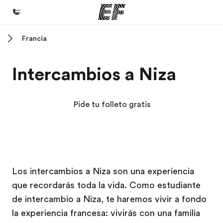
Francia
Inicio
Bienvenido a EF
Intercambios a Niza
Programas
Ver todo lo que hacemos
Pide tu folleto gratis
Oficinas
Encuentra una oficina
Sobre nosotros
Campus EF
Campus EF
Los intercambios a Niza son una experiencia
Quiénes somos
que recordarás toda la vida. Como estudiante
Trabajos
de intercambio a Niza, te haremos vivir a fondo
Únete al equipo
la experiencia francesa: vivirás con una familia