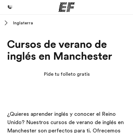
Inglaterra
Inicio
Bienvenido a EF
Cursos de verano de
Programas
inglés en Manchester
Ver todo lo que hacemos
Oficinas
Pide tu folleto gratis
Encuentra una oficina
Sobre nosotros
Quiénes somos
Campus EF
Campus EF
Trabajos
¿Quieres aprender inglés y conocer el Reino
Unido? Nuestros cursos de verano de inglés en
Únete al equipo
Manchester son perfectos para ti. Ofrecemos