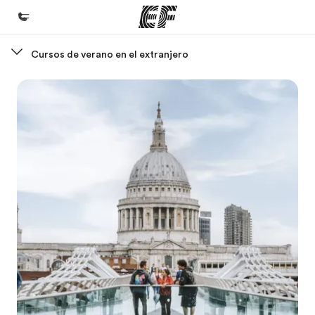
Cursos de verano en el extranjero
Inicio
Bienvenido a EF
Programas
Ver todo lo que hacemos
Oficinas
Encuentra una oficina
Sobre nosotros
Quiénes somos
Trabajos
Únete al equipo