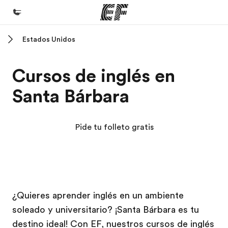
Estados Unidos
Inicio
Bienvenido a EF
Cursos de inglés en
Programas
Santa Bárbara
Ver todo lo que hacemos
Oficinas
Pide tu folleto gratis
Encuentra una oficina
Sobre nosotros
Quiénes somos
Campus EF
Campus EF
Trabajos
¿Quieres aprender inglés en un ambiente
soleado y universitario? ¡Santa Bárbara es tu
Únete al equipo
destino ideal! Con EF, nuestros cursos de inglés