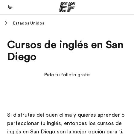
Estados Unidos
Inicio
Bienvenido a EF
Cursos de inglés en San
Programas
Diego
Ver todo lo que hacemos
Oficinas
Pide tu folleto gratis
Encuentra una oficina
Sobre nosotros
Quiénes somos
Campus EF
Campus EF
Trabajos
Si disfrutas del buen clima y quieres aprender o
perfeccionar tu inglés, entonces los cursos de
Únete al equipo
inglés en San Diego son la mejor opción para ti.