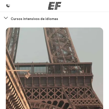
Cursos intensivos de idiomas
Inicio
Bienvenido a EF
Programas
Ver todo lo que hacemos
Oficinas
Encuentra una oficina
Sobre nosotros
Quiénes somos
Trabajos
Únete al equipo