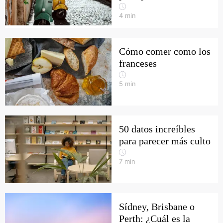
4
min
Cómo comer como los
franceses
5
min
50 datos increíbles
para parecer más culto
7
min
Sídney, Brisbane o
Perth: ¿Cuál es la