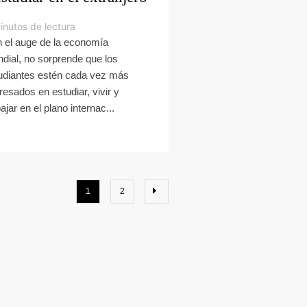
inutos de lectura
 el auge de la economía
dial, no sorprende que los
udiantes estén cada vez más
eresados en estudiar, vivir y
ajar en el plano internac...
1
2