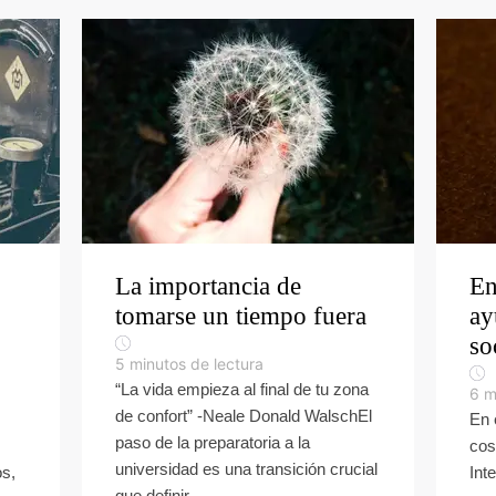
La importancia de
En
tomarse un tiempo fuera
ay
so
5
minutos de lectura
“La vida empieza al final de tu zona
6
m
de confort” -Neale Donald WalschEl
En 
paso de la preparatoria a la
cos
universidad es una transición crucial
os,
Int
que definir...