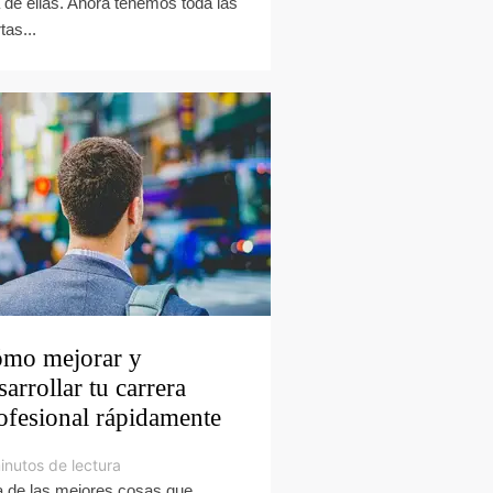
 de ellas. Ahora tenemos toda las
tas...
mo mejorar y
sarrollar tu carrera
ofesional rápidamente
inutos de lectura
 de las mejores cosas que