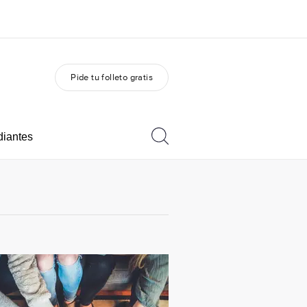
Pide tu folleto gratis
 nosotros
Trabajos
nes somos
Únete al equipo
diantes