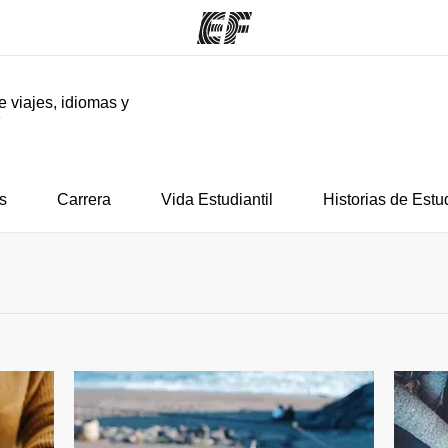
e viajes, idiomas y
F
mas
Oficinas
Sobre
ue hacemos
Encuentra una oficina
Quié
s
Carrera
Vida Estudiantil
Historias de Estu