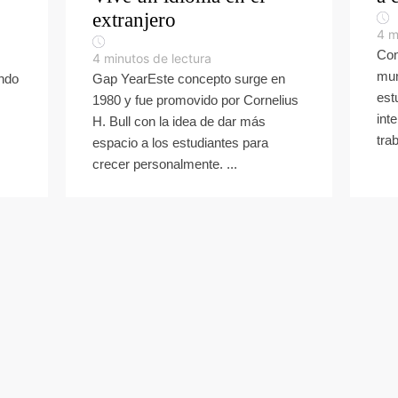
extranjero
4
m
Con
4
minutos de lectura
mun
undo
Gap YearEste concepto surge en
est
s
1980 y fue promovido por Cornelius
int
H. Bull con la idea de dar más
trab
espacio a los estudiantes para
crecer personalmente. ...