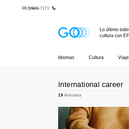
(02) 601-7171
Menú
Lo último sobr
cultura con E
Inicio
Progra
Bienvenido a EF
Ver todo lo q
Idiomas
Cultura
Viaje
International career
19
Artículos