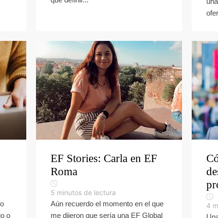
una
ofer
EF Stories: Carla en EF
Có
Roma
de
pr
5
minutos de lectura
no
Aún recuerdo el momento en el que
4
m
jo o
me dijeron que sería una EF Global
Una