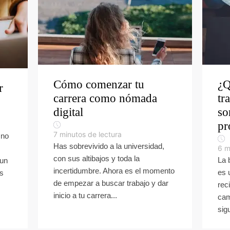
Cómo comenzar tu
¿Q
r
carrera como nómada
tr
digital
so
pr
7
minutos de lectura
 no
Has sobrevivido a la universidad,
6
m
con sus altibajos y toda la
La 
 un
incertidumbre. Ahora es el momento
es 
ás
de empezar a buscar trabajo y dar
rec
inicio a tu carrera...
cam
sigu