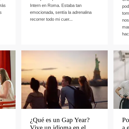
rás
Intern en Roma. Estaba tan
pod
s
emocionada, sentía la adrenalina
tom
recorrer todo mi cuer...
nos
man
hac
¿Qué es un Gap Year?
Po
Vive un idioma en el
a 