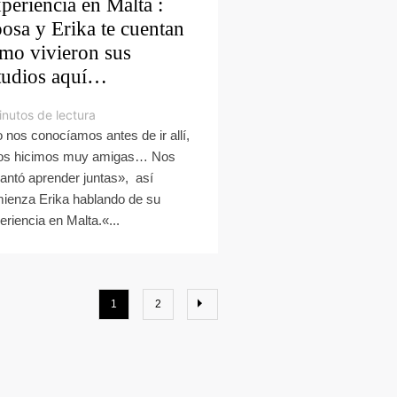
periencia en Malta :
osa y Erika te cuentan
mo vivieron sus
tudios aquí…
inutos de lectura
 nos conocíamos antes de ir allí,
os hicimos muy amigas… Nos
antó aprender juntas», así
ienza Erika hablando de su
eriencia en Malta.«...
1
2