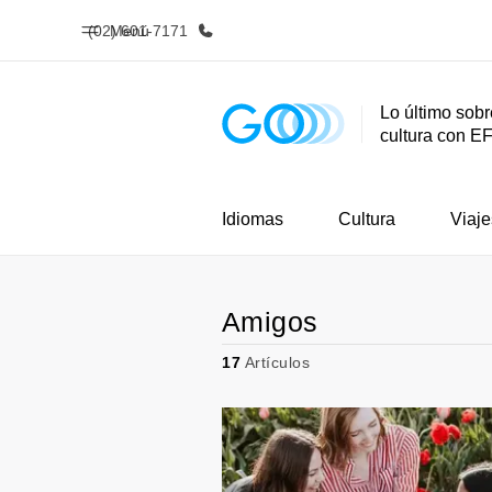
(02) 601-7171
Menú
Lo último sobr
cultura con E
Inicio
Progra
Bienvenido a EF
Ver todo lo q
Idiomas
Cultura
Viaje
Amigos
17
Artículos