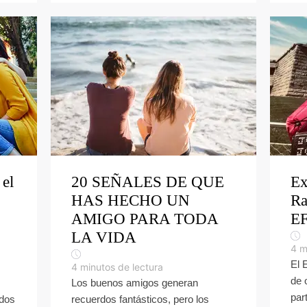
el
20 SEÑALES DE QUE
Ex
HAS HECHO UN
Ra
AMIGO PARA TODA
EF
LA VIDA
4
m
El 
4
minutos de lectura
de 
Los buenos amigos generan
par
ados
recuerdos fantásticos, pero los