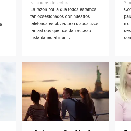
5
minutos de lectura
2
m
La razón por la que todos estamos
Com
tan obsesionados con nuestros
par
teléfonos es obvia. Son dispositivos
inc
 a
fantásticos que nos dan acceso
des
?
instantáneo al mun...
com
s