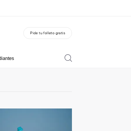
Pide tu folleto gratis
 nosotros
Trabajos
nes somos
Únete al equipo
diantes