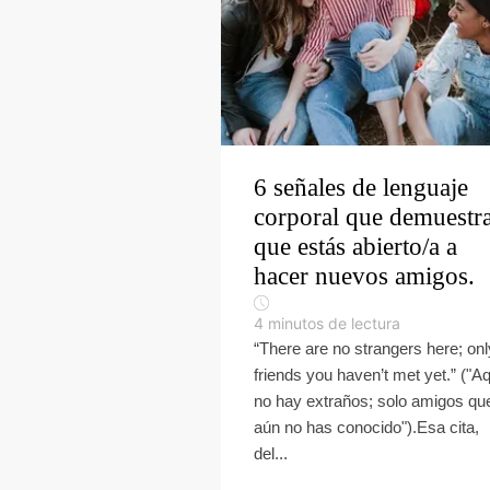
6 señales de lenguaje
corporal que demuestr
que estás abierto/a a
hacer nuevos amigos.
4
minutos de lectura
“There are no strangers here; onl
friends you haven’t met yet.” ("A
no hay extraños; solo amigos qu
aún no has conocido").Esa cita,
del...