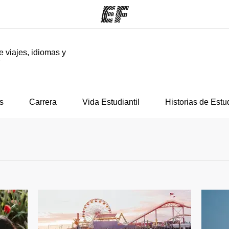
e viajes, idiomas y
F
mas
Oficinas
Sobre
ue hacemos
Encuentra una oficina
Quié
s
Carrera
Vida Estudiantil
Historias de Estu