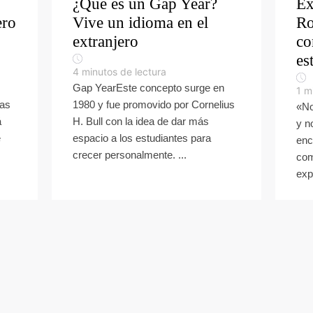
¿Qué es un Gap Year?
Ex
ero
Vive un idioma en el
Ro
extranjero
co
es
4
minutos de lectura
Gap YearEste concepto surge en
1
m
tas
1980 y fue promovido por Cornelius
«No
á
H. Bull con la idea de dar más
y n
e
espacio a los estudiantes para
enc
crecer personalmente. ...
com
exp