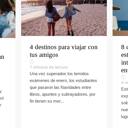
4 destinos para viajar con
8 
tus amigos
es
an
in
7
minutos de lectura
en
Una vez superados los temidos
exámenes de enero, los estudiantes
4
m
que pasaron las Navidades entre
Est
y
libros, apuntes y subrayadores, por
exp
quí
fin tienen su mer...
sol
e
nue
luga