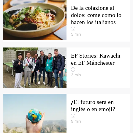
De la colazione al
dolce: come como lo
hacen los italianos
5
min
EF Stories: Kawachi
en EF Mánchester
3
min
¿El futuro será en
inglés o en emoji?
9
min