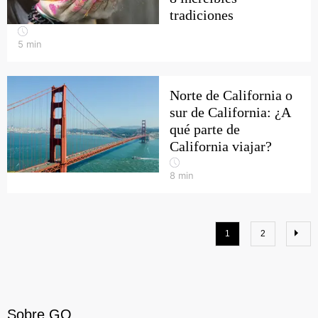
tradiciones
5
min
Norte de California o
sur de California: ¿A
qué parte de
California viajar?
8
min
1
2
Sobre GO