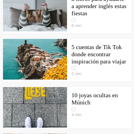
a aprender inglés estas
fiestas
6
min
5 cuentas de Tik Tok
donde encontrar
inspiración para viajar
2
min
10 joyas ocultas en
Múnich
4
min